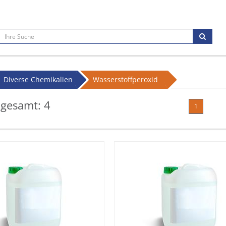
Diverse Chemikalien
Wasserstoffperoxid
 gesamt:
4
1