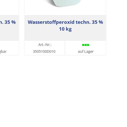
n. 35 %
Wasserstoffperoxid techn. 35 %
10 kg
Art.-Nr.:
gbar
3505100D010
auf Lager