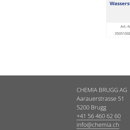
Wassers
Art.-N
3505100
CHEMIA BRUGG AG
Aarauerstrasse 51
5200 Brugg
+41 56 460 62 60
info@chemia.ch