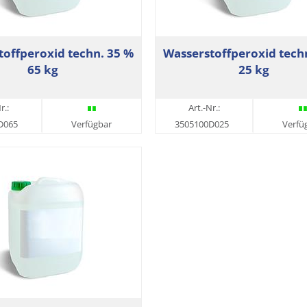
toffperoxid techn. 35 %
Wasserstoffperoxid tech
65 kg
25 kg
r.:
Art.-Nr.:
D065
Verfügbar
3505100D025
Verfü