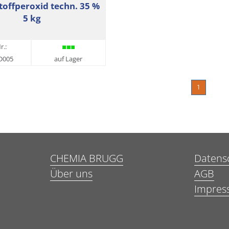
toffperoxid techn. 35 %
5 kg
r.:
D005
auf Lager
1
CHEMIA BRUGG
Datens
Über uns
AGB
Impres