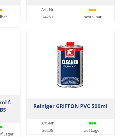
Art.-Nr.:
lbar
74250
bestellbar
ml f.
Reiniger GRIFFON PVC 500ml
ABS
Art.-Nr.:
20206
auf Lager
uf Lager