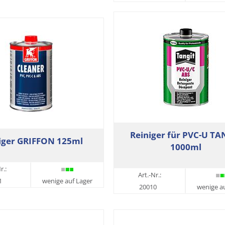
Reiniger für PVC-U TA
iger GRIFFON 125ml
1000ml
r.:
Art.-Nr.:
1
wenige auf Lager
20010
wenige a