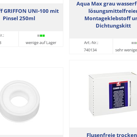
Aqua Max grau wasserf
ff GRIFFON UNI-100 mit
lösungsmittelfreie
Pinsel 250ml
Montageklebstoff u
Dichtungskitt
r.:
3
wenige auf Lager
Art.-Nr.:
740134
sehr wenige
Flusenfreie trocke