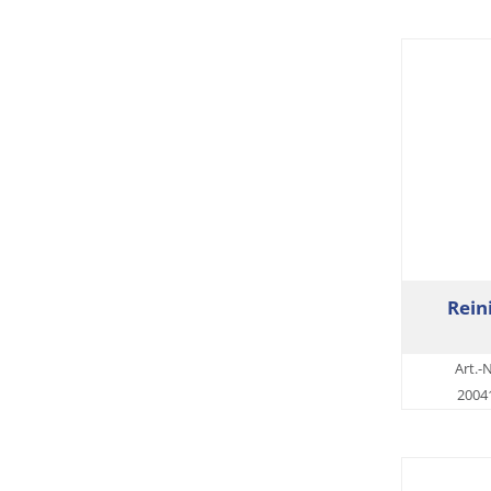
Rein
Art.-N
2004