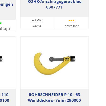
ROHR-Anschrägegerät blau
inigen
6307771
Art.-Nr.:
74254
bestellbar
uf Lager
 110
ROHRSCHNEIDER P 10 - 63
0100
Wanddicke s=7mm 290000