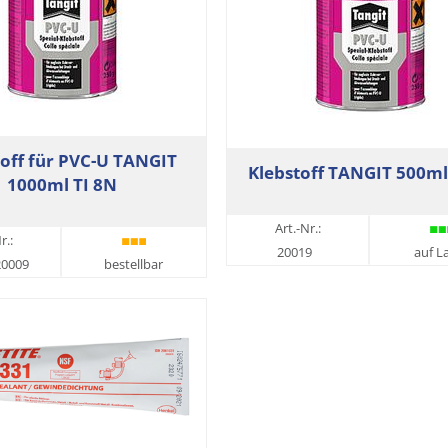
toff für PVC-U TANGIT
Klebstoff TANGIT 500ml
1000ml TI 8N
Art.-Nr.:
r.:
20019
auf L
20009
bestellbar