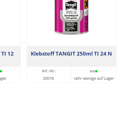
 TI 12
Klebstoff TANGIT 250ml TI 24 N
Art.-Nr.:
ager
20018
sehr wenige auf Lager