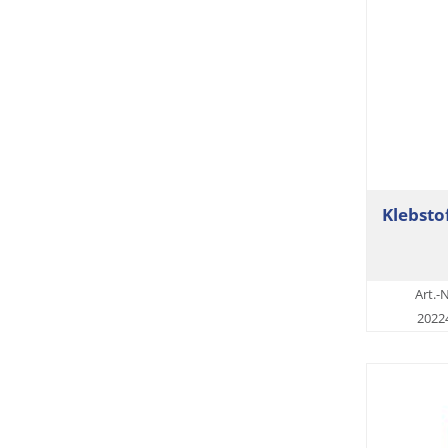
Klebsto
Art.-N
2022