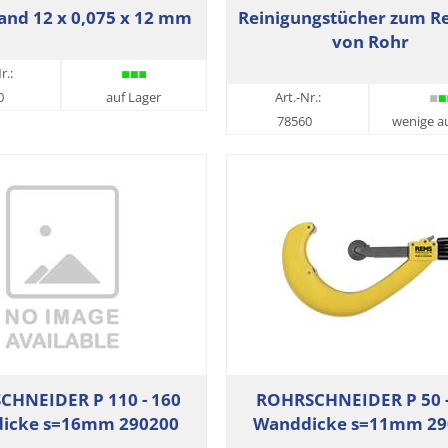
and 12 x 0,075 x 12 mm
Reinigungstücher zum Re
von Rohr
r.:
0
auf Lager
Art.-Nr.:
78560
wenige a
CHNEIDER P 110 - 160
ROHRSCHNEIDER P 50 -
icke s=16mm 290200
Wanddicke s=11mm 29