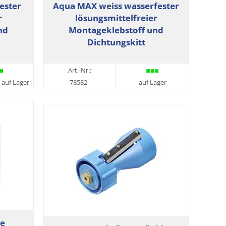
ester
Aqua MAX weiss wasserfester
r
lösungsmittelfreier
nd
Montageklebstoff und
Dichtungskitt
Art.-Nr.:
 auf Lager
78582
auf Lager
ne