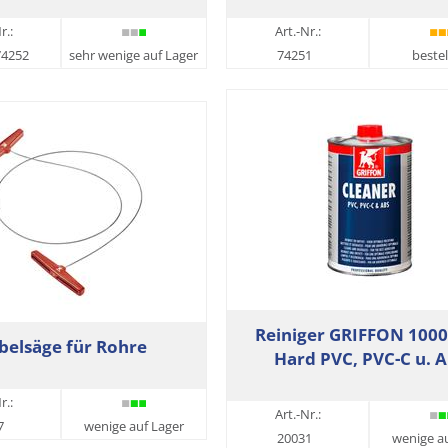
r.:
Art.-Nr.:
74252
sehr wenige auf Lager
74251
bestel
Reiniger GRIFFON 1000
belsäge für Rohre
Hard PVC, PVC-C u. 
r.:
Art.-Nr.:
7
wenige auf Lager
20031
wenige a