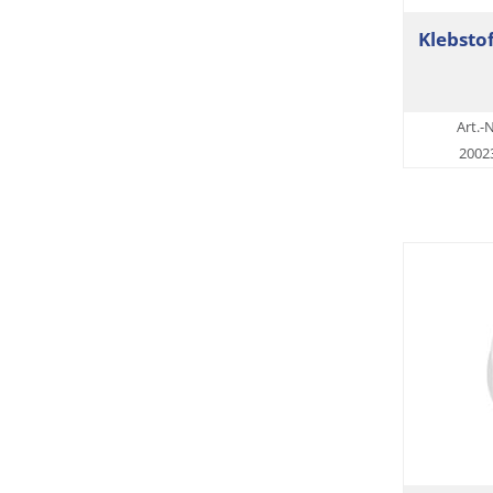
Klebsto
Art.-N
2002