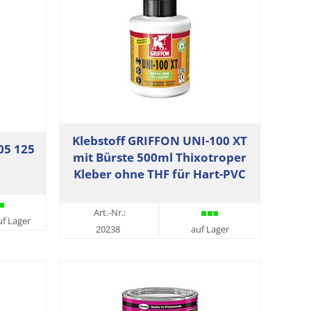
Klebstoff GRIFFON UNI-100 XT
05 125
mit Bürste 500ml Thixotroper
Kleber ohne THF für Hart-PVC
Art.-Nr.:
uf Lager
20238
auf Lager