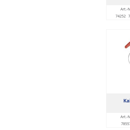
Art.-N
74252
Ka
Art.-N
7855