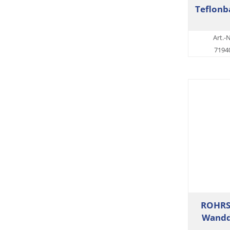
Teflonb
Art.-N
7194
ROHRS
Wandd