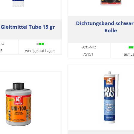
Dichtungsband schwar
 Gleitmittel Tube 15 gr
Rolle
r.:
Art.-Nr.:
35
wenige auf Lager
75151
auf L