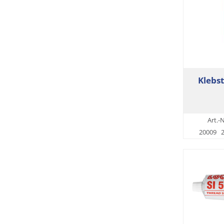
Klebs
Art.-N
20009