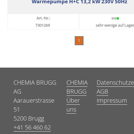
Wärmepumpe H+C 13,2 kW 230V 50Hz
Art.-Nr.:
7301269
sehr wenige auf Lage
1
CHEMIA BRUGG
CHEMIA
Datenschutze
AG
BRUGG
AGB
Aarauerstrasse
Über
Impressum
51
uns
5200 Brugg
+41 56 460 62