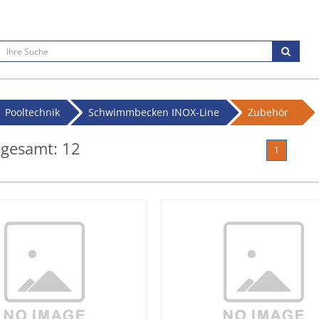
Pooltechnik
Schwimmbecken INOX-Line
Zubehör
 gesamt:
12
1