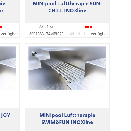
ie
MINIpool Lufttherapie SUN-
e
CHILL INOXline
Art.-Nr.:
t verfügbar
8001383
74MPI023
aktuell nicht verfügbar
 JOY
MINIpool Lufttherapie
SWIM&FUN INOXline