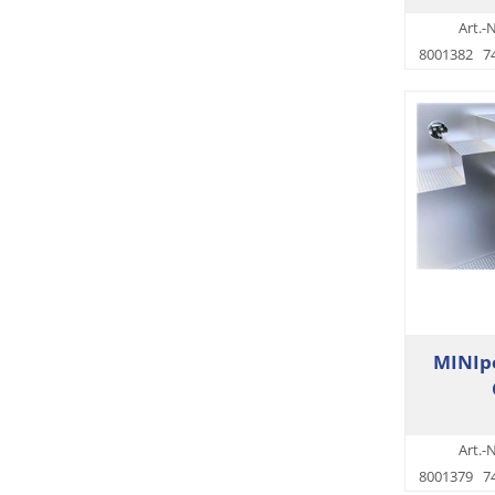
Art.-N
8001382
7
MINIpo
Art.-N
8001379
7