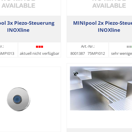
ol 3x Piezo-Steuerung
MINIpool 2x Piezo-Steu
INOXline
INOXline
r.:
Art.-Nr.:
5MPI013
aktuell nicht verfügbar
8001387
75MPI012
sehr wenige