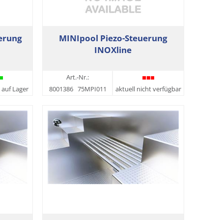
erung
MINIpool Piezo-Steuerung
INOXline
Art.-Nr.:
 auf Lager
8001386
75MPI011
aktuell nicht verfügbar