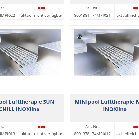
r.:
Art.-Nr.:
4MPI022
aktuell nicht verfügbar
8001381
74MPI021
aktuell nich
ol Lufttherapie SUN-
MINIpool Lufttherapie 
CHILL INOXline
INOXline
r.:
Art.-Nr.:
4MPI013
aktuell nicht verfügbar
8001378
74MPI012
aktuell nich