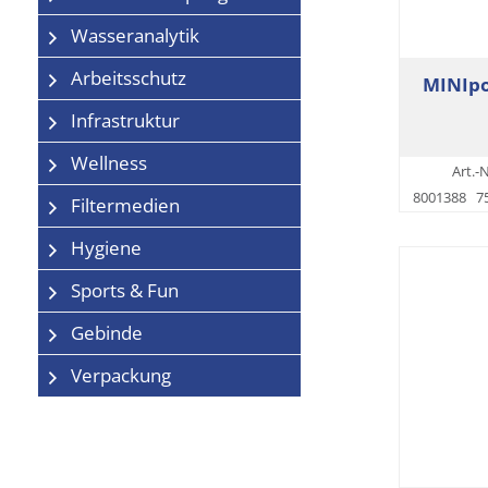
Wasseranalytik
Arbeitsschutz
MINIpo
Infrastruktur
Wellness
Art.-N
8001388
7
Filtermedien
Hygiene
Sports & Fun
Gebinde
Verpackung