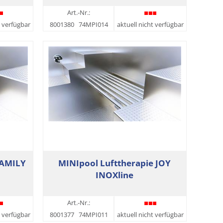
Art.-Nr.:
t verfügbar
8001380
74MPI014
aktuell nicht verfügbar
FAMILY
MINIpool Lufttherapie JOY
INOXline
Art.-Nr.:
t verfügbar
8001377
74MPI011
aktuell nicht verfügbar