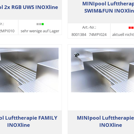
MINIpool Lufttherap
l 2x RGB UWS INOXline
SWIM&FUN INOXlin
r.:
Art.-Nr.:
2MPI010
sehr wenige auf Lager
8001384
74MPI024
aktuell nich
l Lufttherapie FAMILY
MINIpool Lufttherapie
INOXline
INOXline