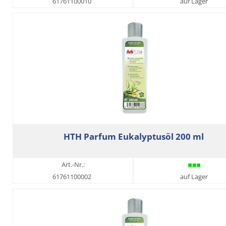
61761100010
auf Lager
HTH Parfum Eukalyptusöl 200 ml
Art.-Nr.:
61761100002
auf Lager