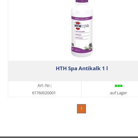
HTH Spa Antikalk 1 l
Art.-Nr.:
61760020001
auf Lager
1