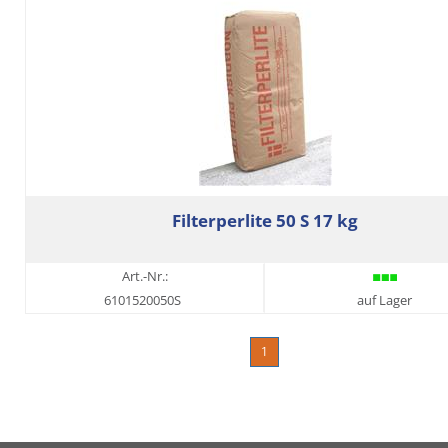
Filterperlite 50 S 17 kg
Art.-Nr.:
6101520050S
auf Lager
1