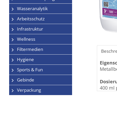
Wasseranalytik
Arbeitsschutz
Infrastruktur
Wellness
Filtermedien
Beschr
Hygiene
Eigens
Metall
Sports & Fun
Gebinde
Dosier
400 ml 
Verpackung