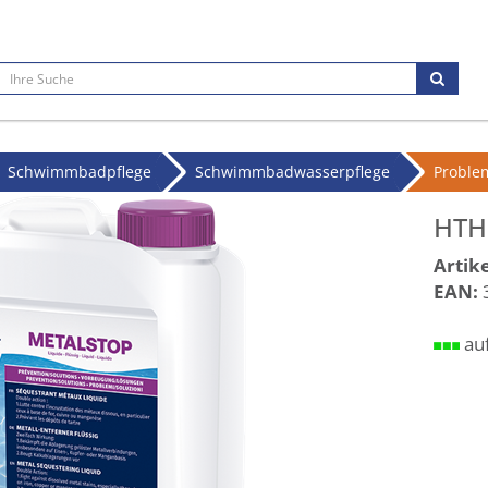
Schwimmbadpflege
Schwimmbadwasserpflege
Proble
HTH 
Artike
EAN:
au