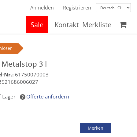
Anmelden
Registrieren
Sale
Kontakt
Merkliste
mlöser
Metalstop 3 l
l-Nr.:
61750070003
3521686006027
f Lager
Offerte anfordern