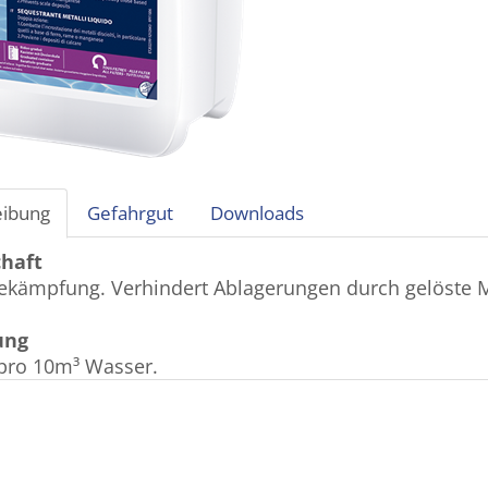
eibung
Gefahrgut
Downloads
chaft
bekämpfung.
Verhindert Ablagerungen durch gelöste M
ung
pro 10m³ Wasser.