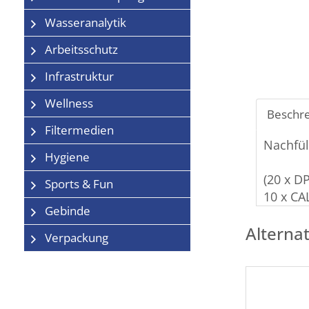
Wasseranalytik
Arbeitsschutz
Infrastruktur
Wellness
Beschr
Filtermedien
Nachfül
Hygiene
(20 x D
Sports & Fun
10 x CA
Gebinde
Alternat
Verpackung