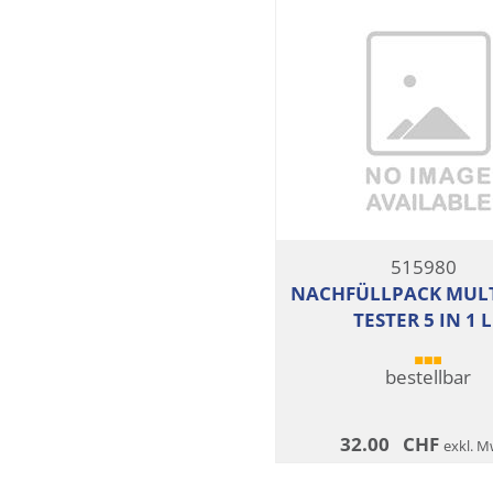
515980
NACHFÜLLPACK MUL
TESTER 5 IN 1 
bestellbar
32.00
CHF
exkl. M