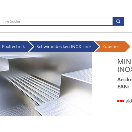
Pooltechnik
Schwimmbecken INOX-Line
Zubehör
MINI
INOX
Artike
EAN:
ak