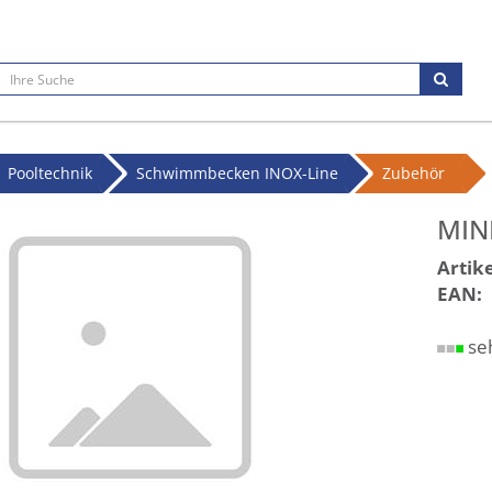
Pooltechnik
Schwimmbecken INOX-Line
Zubehör
MINI
Artike
EAN:
se