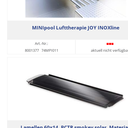
MINIpool Lufttherapie JOY INOXline
Art.-Nr.:
8001377
74MPI011
aktuell nicht verfügba
Lamellen 60x14, PCTR smokey solar, Materia