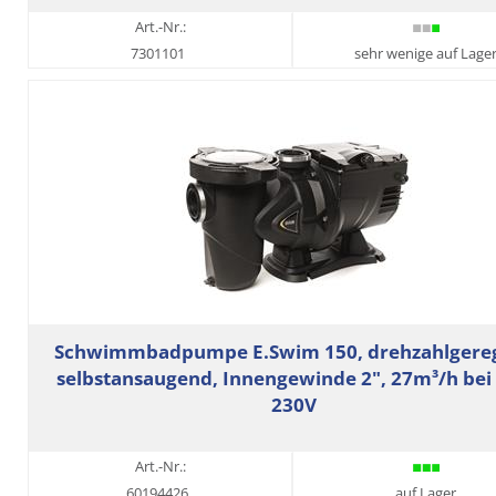
Art.-Nr.:
7301101
sehr wenige auf Lage
Schwimmbadpumpe E.Swim 150, drehzahlgereg
selbstansaugend, Innengewinde 2", 27m³/h bei
230V
Art.-Nr.:
60194426
auf Lager