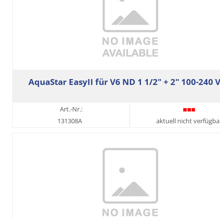
AquaStar EasyII für V6 ND 1 1/2" + 2" 100-240 
Art.-Nr.:
131308A
aktuell nicht verfügba