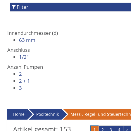
Filter
Innendurchmesser (d)
63 mm
Anschluss
1/2"
Anzahl Pumpen
2
2 + 1
3
Home
Pooltechnik
Mess-, Regel- und Steuertechn
Artikel gesamt:
153
1
2
3
4
>