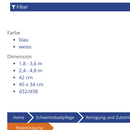
Filter
Farbe
blau
weiss
Dimension
1,8 - 3,6 m
2,4 - 4,8 m
42 cm
45 x 34 cm
d32/d38
Home
Schwimmbadpflege
Reinigung und Zubeh
Poolreinigung