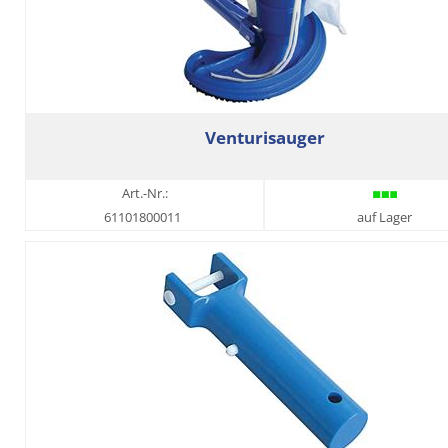
Venturisauger
Art.-Nr.:
61101800011
auf Lager