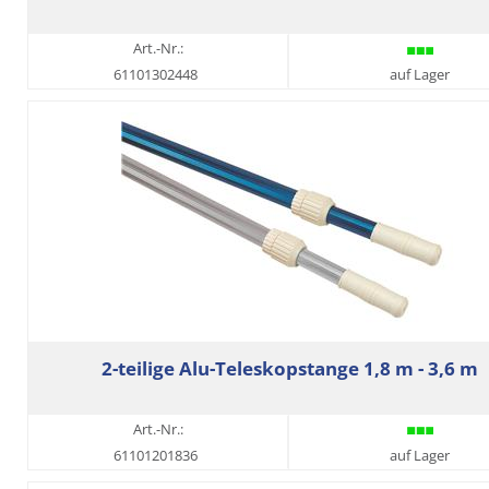
Art.-Nr.:
61101302448
auf Lager
2-teilige Alu-Teleskopstange 1,8 m - 3,6 m
Art.-Nr.:
61101201836
auf Lager