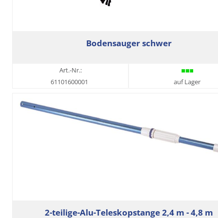
Bodensauger schwer
Art.-Nr.:
61101600001
auf Lager
2-teilige-Alu-Teleskopstange 2,4 m - 4,8 m