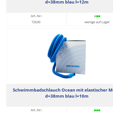
d=38mm blau l=12m
Art.-Nr.:
72630
wenige auf Lager
Schwimmbadschlauch Ocean mit elastischer M
d=38mm blau l=10m
Art.-Nr.: