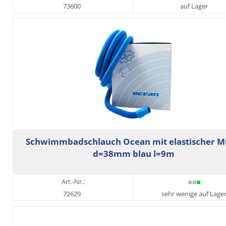
73600
auf Lager
Schwimmbadschlauch Ocean mit elastischer M
d=38mm blau l=9m
Art.-Nr.:
72629
sehr wenige auf Lage