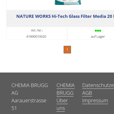
NATURE WORKS Hi-Tech Glass Filter Media 20
Art.-Nr.:
61890010020
auf Lager
1
CHEMIA BRUGG
CHEMIA
Datenschutze
AG
BRUGG
AGB
Aarauerstrasse
Über
Impressum
51
uns