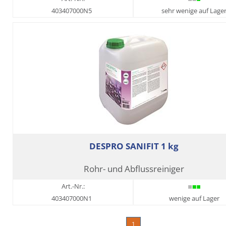
403407000N5
sehr wenige auf Lage
DESPRO SANIFIT 1 kg
Rohr- und Abflussreiniger
Art.-Nr.:
403407000N1
wenige auf Lager
1