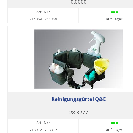
0.0000
Art.-Nr.:
714069
714069
auf Lager
Reinigungsgürtel Q&E
28.3277
Art.-Nr.:
713912
713912
auf Lager