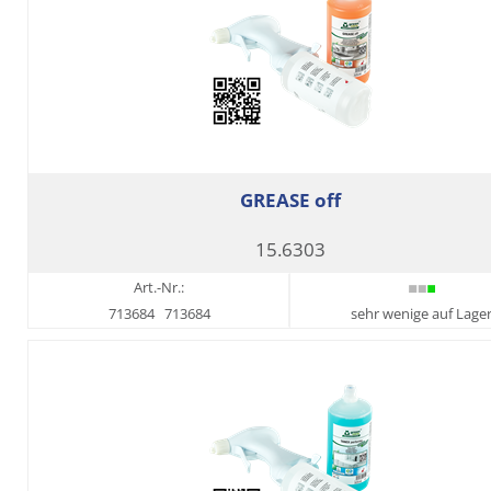
GREASE off
15.6303
Art.-Nr.:
713684
713684
sehr wenige auf Lage