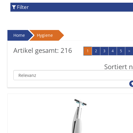
Filter
Home
Hygiene
Artikel gesamt:
216
1
2
3
4
5
>
Sortiert 