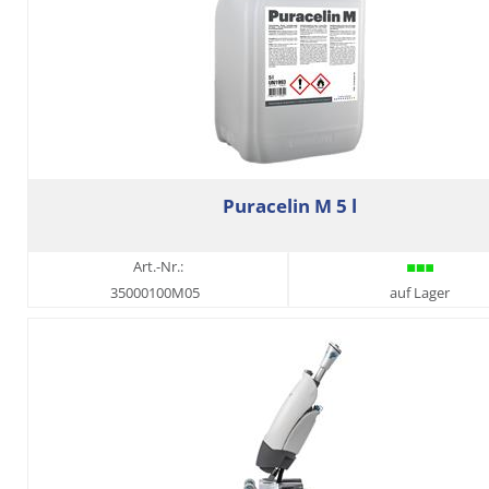
Puracelin M 5 l
Art.-Nr.:
35000100M05
auf Lager