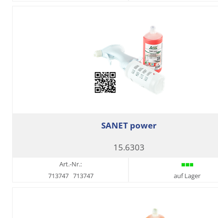
SANET power
15.6303
Art.-Nr.:
713747
713747
auf Lager