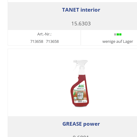
TANET interior
15.6303
Art.-Nr.:
713658
713658
wenige auf Lager
GREASE power