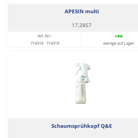
APESIN multi
17.2857
Art.-Nr.:
714319
714319
wenige auf Lager
Schaumsprühkopf Q&E