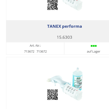
TANEX performa
15.6303
Art.-Nr.:
713672
713672
auf Lager