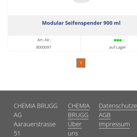
Modular Seifenspender 900 ml
Art.-Nr.:
8000097
auf Lager
1
CHEMIA BRUGG
CHEMIA
Datenschutze
AG
BRUGG
AGB
Aarauerstrasse
Über
Impressum
51
uns